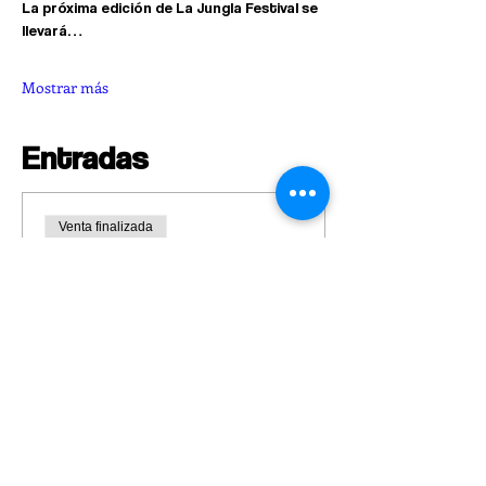
La próxima edición de La Jungla Festival se 
llevará…
Mostrar más
Entradas
Venta finalizada
Tipo de entrada
Etapa 1 - Entrada General
Leer más
Precio
$ 155.000
+$ 3.875 de comisión de servicio de
entradas